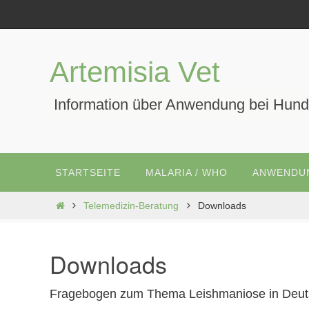
Zum
Inhalt
springen
Artemisia Vet
Information über Anwendung bei Hund
Zum
STARTSEITE
MALARIA / WHO
ANWENDUN
Inhalt
springen
Start
Telemedizin-Beratung
Downloads
Downloads
Fragebogen zum Thema Leishmaniose in Deuts