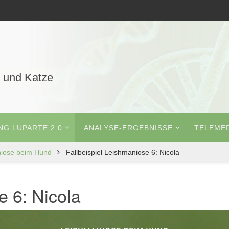
 und Katze
G LUPARTE 2.0
ANALYSE-ERGEBNISSE
TELEMED
iose beim Hund
Fallbeispiel Leishmaniose 6: Nicola
e 6: Nicola